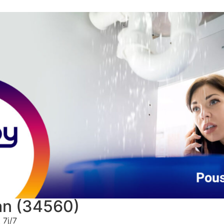
an (34560)
 7j/7